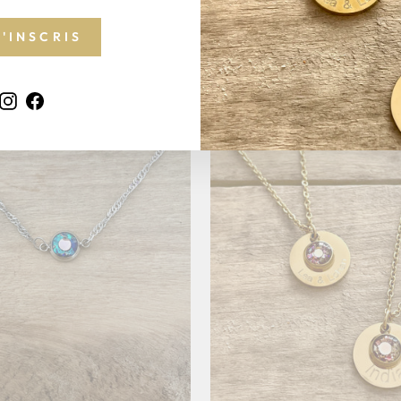
émotionnel
Choc émotionne
1 a
55 €
M'INSCRIS
55 €
Instagram
Facebook