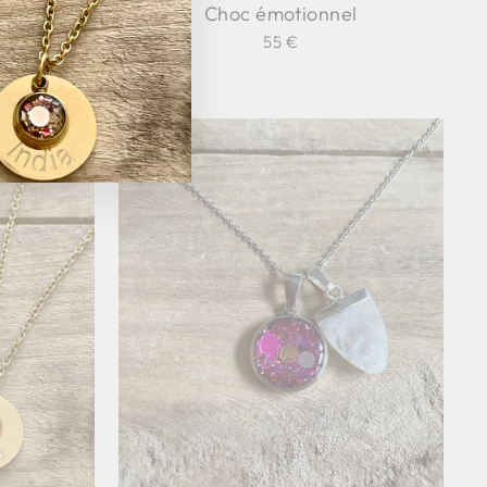
l
Choc émotionnel
vis
55 €