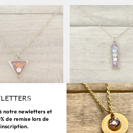
LETTERS
à notre newletters et
0% de remise lors de
inscription.
 simple doré WAVY Choc
Collier simple doré R