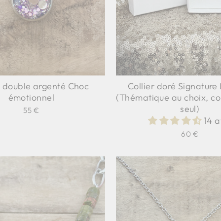
r double argenté Choc
Collier doré Signature
émotionnel
(Thématique au choix, co
seul)
55 €
14 a
60 €