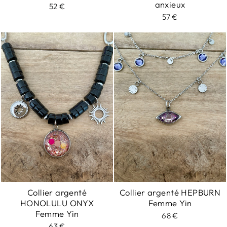
anxieux
52 €
57 €
Collier argenté
Collier argenté HEPBURN
HONOLULU ONYX
Femme Yin
Femme Yin
68 €
63 €