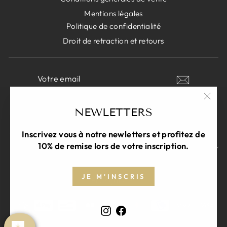
Mentions légales
Politique de confidentialité
Droit de retraction et retours
VOTRE
S'INSCRIRE
EMAIL
"Fer
NEWLETTERS
Instagram
Facebook
(Esc)
Inscrivez vous à notre newletters et profitez de
10% de remise lors de votre inscription.
COMMENT PARRAINER MES PROCHES
LANGUE
JE M'INSCRIS
Français
Instagram
Facebook