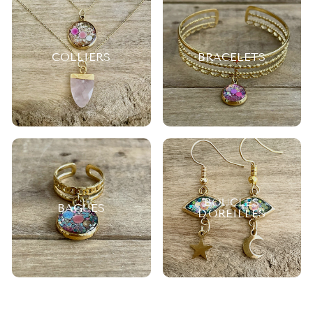
COLLIERS
BRACELETS
BOUCLES
BAGUES
D'OREILLES