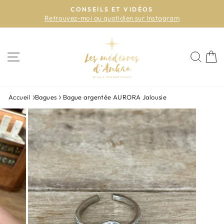
Passer
CONSEILS ET VIDÉOS
au
Retrouvez-moi au quotidien sur Instagram
Diaporama
contenu
Pause
NAVIGATION
REC
P
Accueil
Bagues
Bague argentée AURORA Jalousie