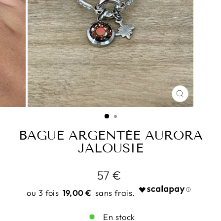
FERMER
(ESC)
BAGUE ARGENTÉE AURORA
JALOUSIE
Prix
57 €
régulier
19,00 €
En stock