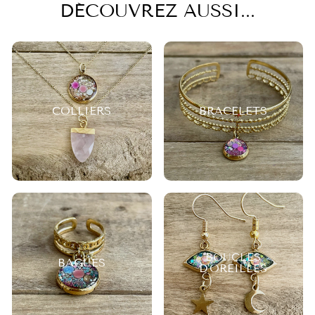
DÉCOUVREZ AUSSI...
COLLIERS
BRACELETS
BOUCLES
BAGUES
D'OREILLES