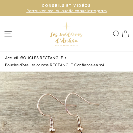
Passer
CONSEILS ET VIDÉOS
au
Retrouvez-moi au quotidien sur Instagram
Diaporama
contenu
Pause
NAVIGATION
REC
P
Accueil
BOUCLES RECTANGLE
Boucles d'oreilles or rose RECTANGLE Confiance en soi