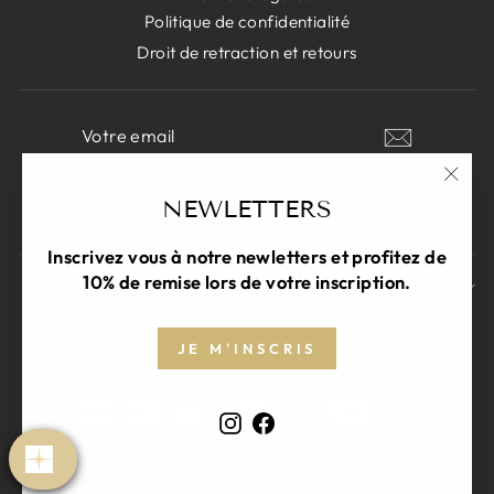
Politique de confidentialité
Droit de retraction et retours
VOTRE
S'INSCRIRE
EMAIL
"Fer
NEWLETTERS
Instagram
Facebook
(Esc)
Inscrivez vous à notre newletters et profitez de
10% de remise lors de votre inscription.
COMMENT PARRAINER MES PROCHES
LANGUE
JE M'INSCRIS
Français
Instagram
Facebook
© 2026 Les Médéores d'Ankaa
Contact
Foire aux questions
Conditions générales de vente
Mentions légales