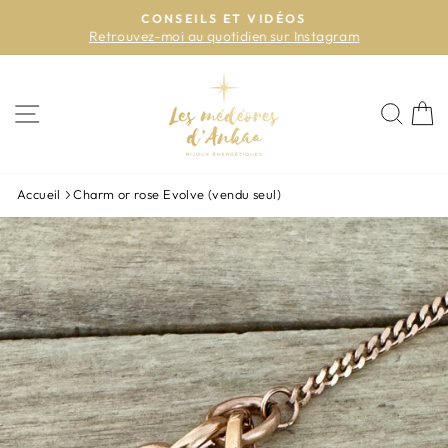
Passer
CONSEILS ET VIDÉOS
au
Retrouvez-moi au quotidien sur Instagram
Diaporama
contenu
Pause
NAVIGATION
REC
P
Accueil
Charm or rose Evolve (vendu seul)