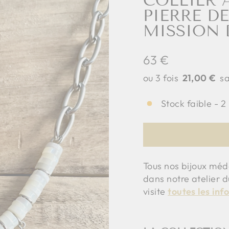
COLLIER
PIERRE D
MISSION 
Prix
63 €
régulier
21,00 €
Stock faible - 2
Tous nos bijoux méd
dans notre atelier d
visite
toutes les inf