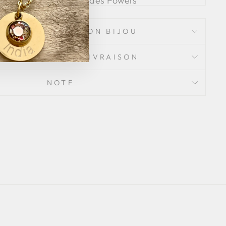
Le grand livre des Powers
Soins
AJOUTER
À partir de 13,90 €
ENDRE SOIN DE SON BIJOU
FORMATIONS DE LIVRAISON
NOTE