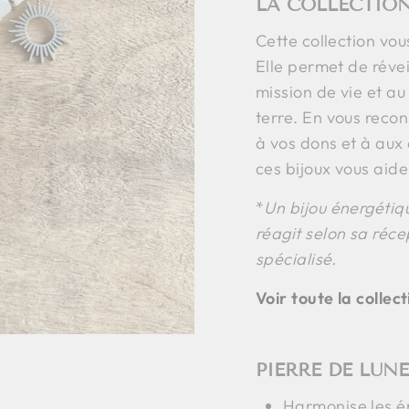
LA COLLECTION
Cette collection vo
Elle permet de révei
mission de vie et a
terre. En vous reco
à vos dons et à aux
ces bijoux vous aide
*
Un bijou énergétiq
réagit selon sa réce
spécialisé.
Voir toute la collec
PIERRE DE LUNE
Harmonise les émo