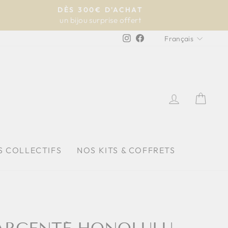
DÈS 300€ D'ACHAT
un bijou surprise offert
LANGU
Instagram
Facebook
Français
SE CONNE
PAN
S COLLECTIFS
NOS KITS & COFFRETS