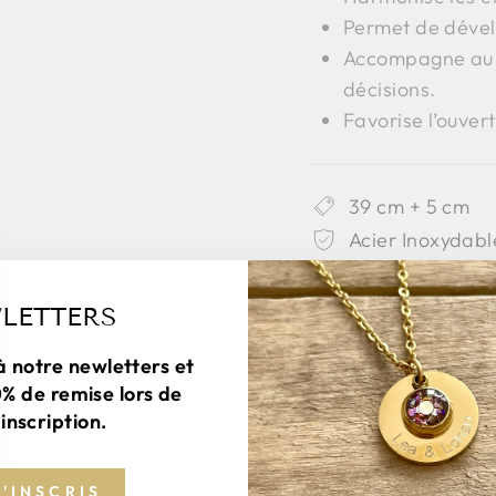
Permet de dévelop
Accompagne au d
décisions.
Favorise l’ouver
39 cm + 5 cm
Acier Inoxydabl
Fabrication art
LETTERS
à notre newletters et
0% de remise lors de
inscription.
M'INSCRIS