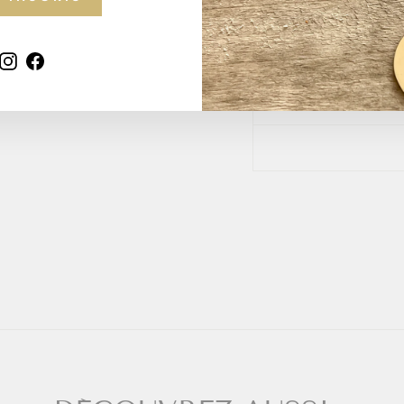
DES MEDEORES :
 & guidance
AJOUTER
PR
Instagram
Facebook
IN