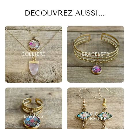
DÉCOUVREZ AUSSI...
COLLIERS
BRACELETS
BOUCLES
BAGUES
D'OREILLES