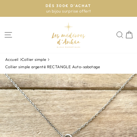
Passer
DÈS 300€ D'ACHAT
au
un bijou surprise offert
Diaporama
contenu
Pause
NAVIGATION
REC
P
Accueil
Collier simple
Collier simple argenté RECTANGLE Auto-sabotage